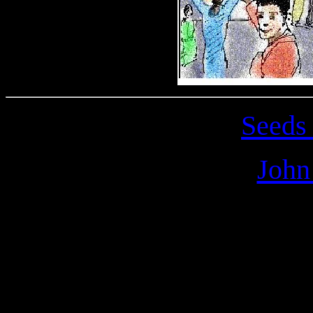
Seeds
John